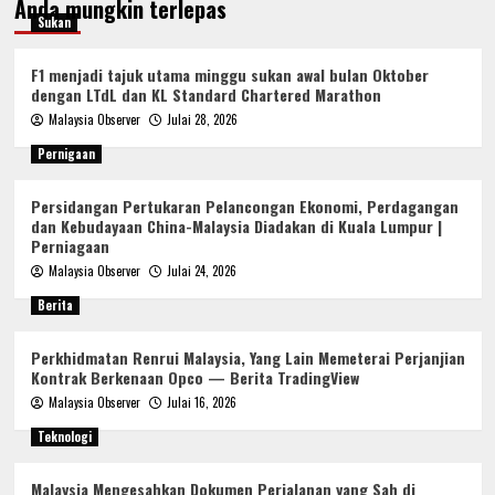
Anda mungkin terlepas
Sukan
F1 menjadi tajuk utama minggu sukan awal bulan Oktober
dengan LTdL dan KL Standard Chartered Marathon
Malaysia Observer
Julai 28, 2026
Pernigaan
Persidangan Pertukaran Pelancongan Ekonomi, Perdagangan
dan Kebudayaan China-Malaysia Diadakan di Kuala Lumpur |
Perniagaan
Malaysia Observer
Julai 24, 2026
Berita
Perkhidmatan Renrui Malaysia, Yang Lain Memeterai Perjanjian
Kontrak Berkenaan Opco — Berita TradingView
Malaysia Observer
Julai 16, 2026
Teknologi
Malaysia Mengesahkan Dokumen Perjalanan yang Sah di