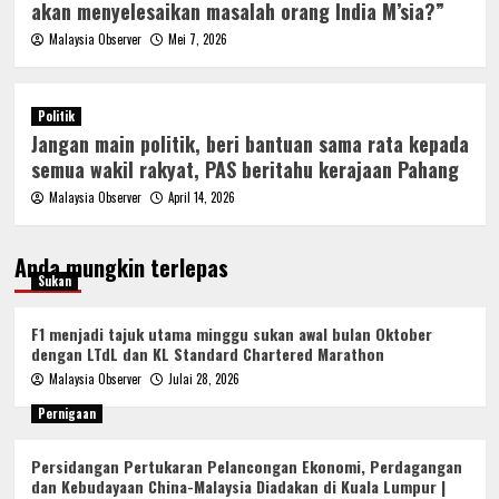
akan menyelesaikan masalah orang India M’sia?”
Malaysia Observer
Mei 7, 2026
Politik
Jangan main politik, beri bantuan sama rata kepada
semua wakil rakyat, PAS beritahu kerajaan Pahang
Malaysia Observer
April 14, 2026
Anda mungkin terlepas
Sukan
F1 menjadi tajuk utama minggu sukan awal bulan Oktober
dengan LTdL dan KL Standard Chartered Marathon
Malaysia Observer
Julai 28, 2026
Pernigaan
Persidangan Pertukaran Pelancongan Ekonomi, Perdagangan
dan Kebudayaan China-Malaysia Diadakan di Kuala Lumpur |