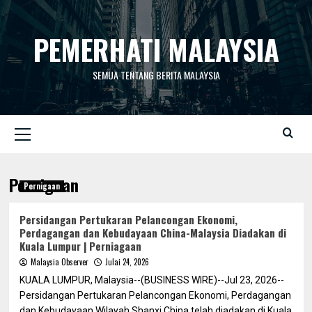
Skip
to
PEMERHATI MALAYSIA
content
SEMUA TENTANG BERITA MALAYSIA
Primary
Menu
Pernigaan
Pernigaan
Persidangan Pertukaran Pelancongan Ekonomi,
Perdagangan dan Kebudayaan China-Malaysia Diadakan di
Kuala Lumpur | Perniagaan
Malaysia Observer
Julai 24, 2026
KUALA LUMPUR, Malaysia--(BUSINESS WIRE)--Jul 23, 2026--
Persidangan Pertukaran Pelancongan Ekonomi, Perdagangan
dan Kebudayaan Wilayah Shanxi China telah diadakan di Kuala