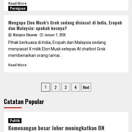
Read More
Pernigaan
Mengapa Elon Musk’s Grok sedang disiasat di India, Eropah
dan Malaysia: apakah kesnya?
Malaysia Observer
Januari 7, 2026
Pihak berkuasa di India, Eropah dan Malaysia sedang
menyiasat X milik Elon Musk selepas AI chatbot Grok
membenarkan orang ramai...
Read More
Posts
2
3
4
Next
1
pagination
Catatan Popular
Politik
Kemenangan besar Johor meningkatkan BN