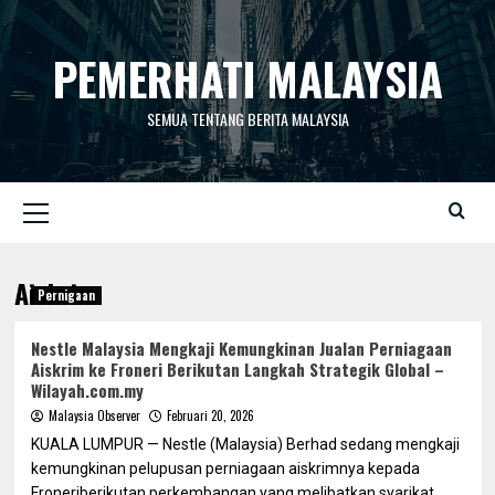
Skip
to
PEMERHATI MALAYSIA
content
SEMUA TENTANG BERITA MALAYSIA
Primary
Menu
Aiskrim
Pernigaan
Nestle Malaysia Mengkaji Kemungkinan Jualan Perniagaan
Aiskrim ke Froneri Berikutan Langkah Strategik Global –
Wilayah.com.my
Malaysia Observer
Februari 20, 2026
KUALA LUMPUR — Nestle (Malaysia) Berhad sedang mengkaji
kemungkinan pelupusan perniagaan aiskrimnya kepada
Froneriberikutan perkembangan yang melibatkan syarikat