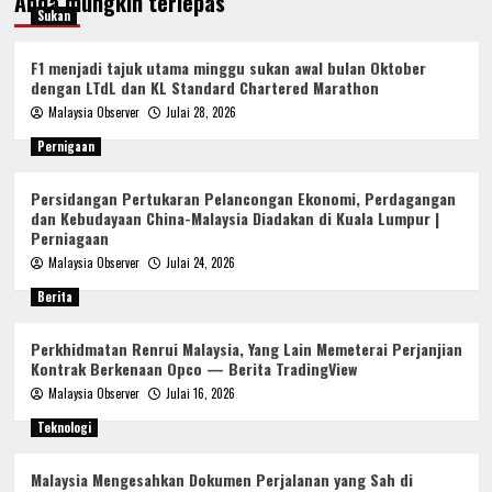
Anda mungkin terlepas
Sukan
F1 menjadi tajuk utama minggu sukan awal bulan Oktober
dengan LTdL dan KL Standard Chartered Marathon
Malaysia Observer
Julai 28, 2026
Pernigaan
Persidangan Pertukaran Pelancongan Ekonomi, Perdagangan
dan Kebudayaan China-Malaysia Diadakan di Kuala Lumpur |
Perniagaan
Malaysia Observer
Julai 24, 2026
Berita
Perkhidmatan Renrui Malaysia, Yang Lain Memeterai Perjanjian
Kontrak Berkenaan Opco — Berita TradingView
Malaysia Observer
Julai 16, 2026
Teknologi
Malaysia Mengesahkan Dokumen Perjalanan yang Sah di