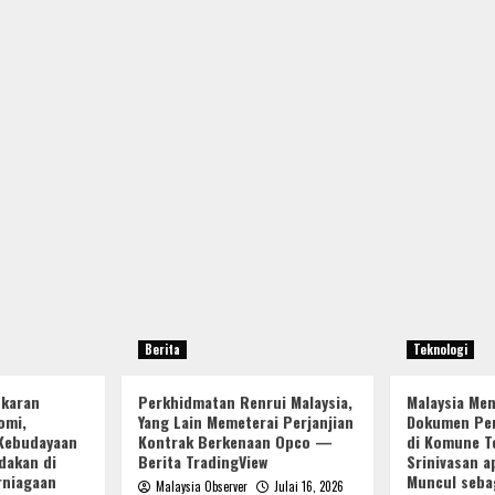
Berita
Teknologi
ukaran
Perkhidmatan Renrui Malaysia,
Malaysia Me
omi,
Yang Lain Memeterai Perjanjian
Dokumen Per
Kebudayaan
Kontrak Berkenaan Opco —
di Komune Te
dakan di
Berita TradingView
Srinivasan a
rniagaan
Muncul seba
Malaysia Observer
Julai 16, 2026