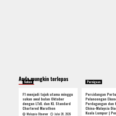
Anda mungkin terlepas
Sukan
Pernigaan
F1 menjadi tajuk utama minggu
Persidangan Pert
sukan awal bulan Oktober
Pelancongan Ekon
dengan LTdL dan KL Standard
Perdagangan dan 
Chartered Marathon
China-Malaysia Dia
Kuala Lumpur | Pe
Malaysia Observer
Julai 28, 2026