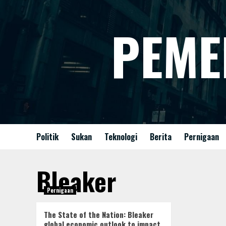
Skip
to
PEME
content
Politik
Sukan
Teknologi
Berita
Pernigaan
Bleaker
Pernigaan
The State of the Nation: Bleaker
global economic outlook to impact