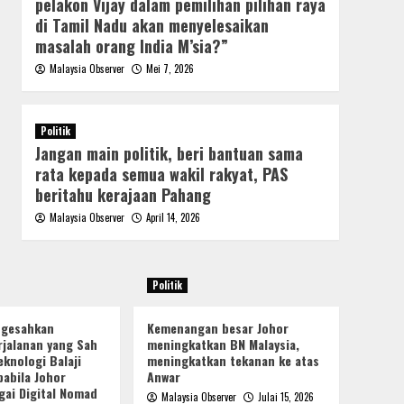
pelakon Vijay dalam pemilihan pilihan raya
di Tamil Nadu akan menyelesaikan
masalah orang India M’sia?”
Malaysia Observer
Mei 7, 2026
Politik
Jangan main politik, beri bantuan sama
rata kepada semua wakil rakyat, PAS
beritahu kerajaan Pahang
Malaysia Observer
April 14, 2026
Politik
ngesahkan
Kemenangan besar Johor
jalanan yang Sah
meningkatkan BN Malaysia,
knologi Balaji
meningkatkan tekanan ke atas
pabila Johor
Anwar
gai Digital Nomad
Malaysia Observer
Julai 15, 2026