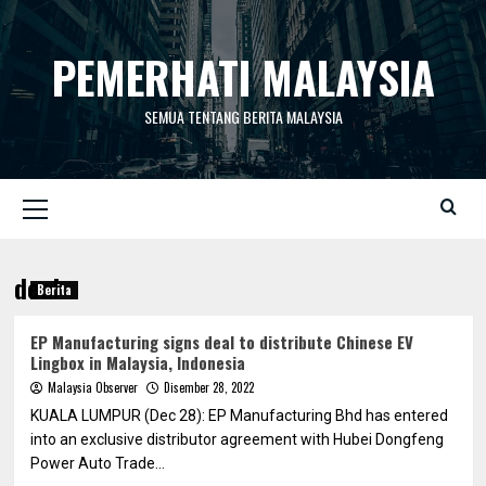
Skip
to
PEMERHATI MALAYSIA
content
SEMUA TENTANG BERITA MALAYSIA
Primary
Menu
deal
Berita
EP Manufacturing signs deal to distribute Chinese EV
Lingbox in Malaysia, Indonesia
Malaysia Observer
Disember 28, 2022
KUALA LUMPUR (Dec 28): EP Manufacturing Bhd has entered
into an exclusive distributor agreement with Hubei Dongfeng
Power Auto Trade...