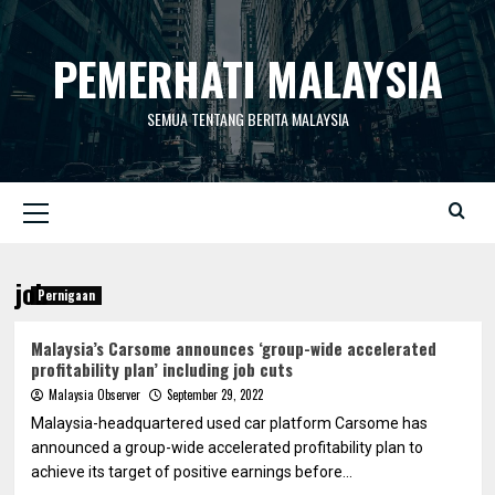
Skip
to
PEMERHATI MALAYSIA
content
SEMUA TENTANG BERITA MALAYSIA
Primary
Menu
job
Pernigaan
Malaysia’s Carsome announces ‘group-wide accelerated
profitability plan’ including job cuts
Malaysia Observer
September 29, 2022
Malaysia-headquartered used car platform Carsome has
announced a group-wide accelerated profitability plan to
achieve its target of positive earnings before...