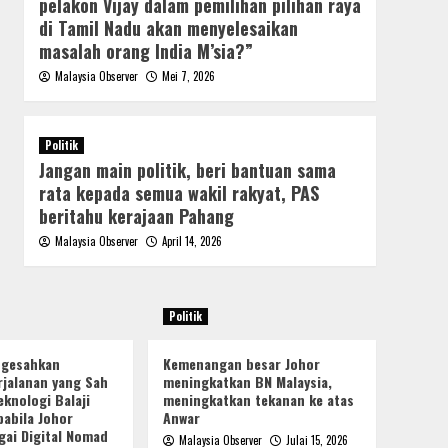
pelakon Vijay dalam pemilihan pilihan raya
di Tamil Nadu akan menyelesaikan
masalah orang India M’sia?”
Malaysia Observer
Mei 7, 2026
Politik
Jangan main politik, beri bantuan sama
rata kepada semua wakil rakyat, PAS
beritahu kerajaan Pahang
Malaysia Observer
April 14, 2026
Politik
ngesahkan
Kemenangan besar Johor
jalanan yang Sah
meningkatkan BN Malaysia,
knologi Balaji
meningkatkan tekanan ke atas
pabila Johor
Anwar
gai Digital Nomad
Malaysia Observer
Julai 15, 2026