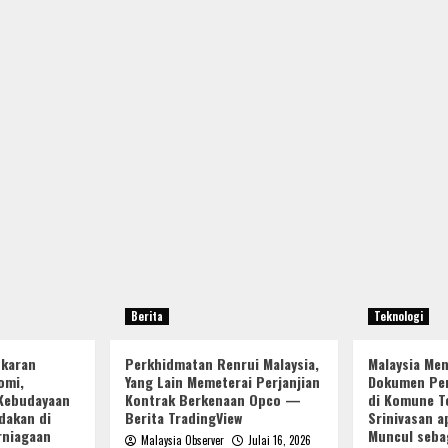
Berita
Teknologi
ukaran
Perkhidmatan Renrui Malaysia,
Malaysia Me
omi,
Yang Lain Memeterai Perjanjian
Dokumen Per
Kebudayaan
Kontrak Berkenaan Opco —
di Komune Te
dakan di
Berita TradingView
Srinivasan a
rniagaan
Muncul seba
Malaysia Observer
Julai 16, 2026