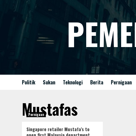
Skip
to
PEME
content
Politik
Sukan
Teknologi
Berita
Pernigaan
Mustafas
Pernigaan
Singapore retailer Mustafa’s to
open first Malaysia department