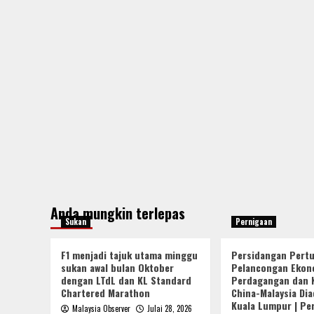
Anda mungkin terlepas
Sukan
Pernigaan
F1 menjadi tajuk utama minggu
Persidangan Pert
sukan awal bulan Oktober
Pelancongan Ekon
dengan LTdL dan KL Standard
Perdagangan dan 
Chartered Marathon
China-Malaysia Dia
Kuala Lumpur | Pe
Malaysia Observer
Julai 28, 2026