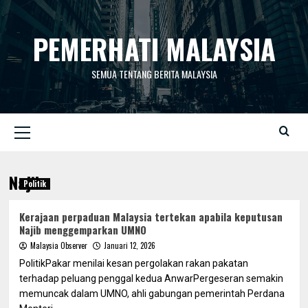
Skip
to
PEMERHATI MALAYSIA
content
SEMUA TENTANG BERITA MALAYSIA
Primary
Menu
Najib
Politik
Kerajaan perpaduan Malaysia tertekan apabila keputusan
Najib menggemparkan UMNO
Malaysia Observer
Januari 12, 2026
PolitikPakar menilai kesan pergolakan rakan pakatan
terhadap peluang penggal kedua AnwarPergeseran semakin
memuncak dalam UMNO, ahli gabungan pemerintah Perdana