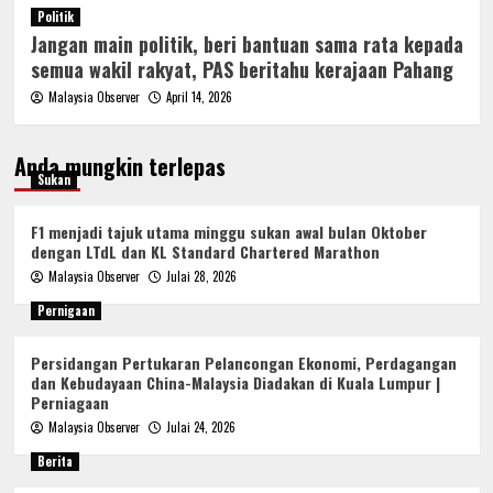
Politik
Jangan main politik, beri bantuan sama rata kepada
semua wakil rakyat, PAS beritahu kerajaan Pahang
Malaysia Observer
April 14, 2026
Anda mungkin terlepas
Sukan
F1 menjadi tajuk utama minggu sukan awal bulan Oktober
dengan LTdL dan KL Standard Chartered Marathon
Malaysia Observer
Julai 28, 2026
Pernigaan
Persidangan Pertukaran Pelancongan Ekonomi, Perdagangan
dan Kebudayaan China-Malaysia Diadakan di Kuala Lumpur |
Perniagaan
Malaysia Observer
Julai 24, 2026
Berita