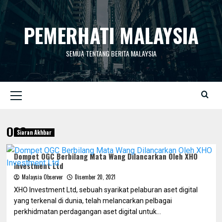
Skip
to
PEMERHATI MALAYSIA
content
SEMUA TENTANG BERITA MALAYSIA
Primary
Menu
OGC
Siaran Akhbar
Dompet OGC Berbilang Mata Wang Dilancarkan Oleh XHO
Investment Ltd
Malaysia Observer
Disember 20, 2021
XHO Investment Ltd, sebuah syarikat pelaburan aset digital
yang terkenal di dunia, telah melancarkan pelbagai
perkhidmatan perdagangan aset digital untuk...