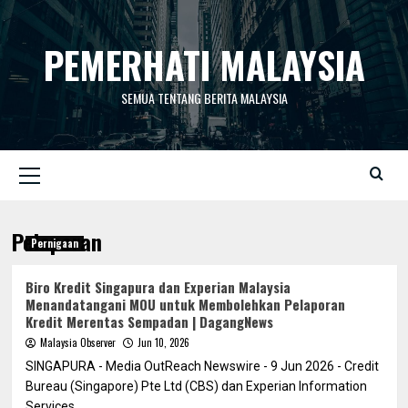
Skip
to
PEMERHATI MALAYSIA
content
SEMUA TENTANG BERITA MALAYSIA
Primary
Menu
Pelaporan
Pernigaan
Biro Kredit Singapura dan Experian Malaysia
Menandatangani MOU untuk Membolehkan Pelaporan
Kredit Merentas Sempadan | DagangNews
Malaysia Observer
Jun 10, 2026
SINGAPURA - Media OutReach Newswire - 9 Jun 2026 - Credit
Bureau (Singapore) Pte Ltd (CBS) dan Experian Information
Services...