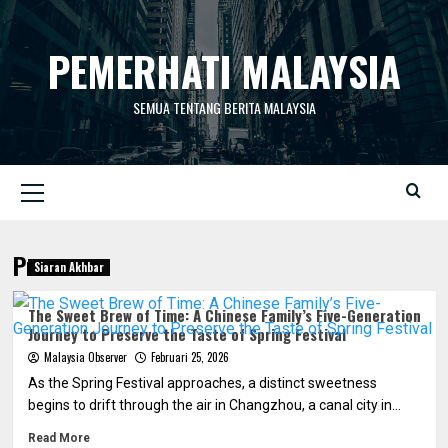
Skip
to
PEMERHATI MALAYSIA
content
SEMUA TENTANG BERITA MALAYSIA
Primary
Menu
Preserve
Siaran Akhbar
The Sweet Brew of Time: A Chinese Family’s Five-Generation
Journey to Preserve the Taste of Spring Festival
Malaysia Observer
Februari 25, 2026
As the Spring Festival approaches, a distinct sweetness
begins to drift through the air in Changzhou, a canal city in...
Read More