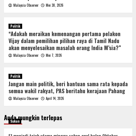
Malaysia Observer
Mei 30, 2026
Politik
“Adakah meraikan kemenangan pertama pelakon
Vijay dalam pemilihan pilihan raya di Tamil Nadu
akan menyelesaikan masalah orang India M’sia?”
Malaysia Observer
Mei 7, 2026
Politik
Jangan main politik, beri bantuan sama rata kepada
semua wakil rakyat, PAS beritahu kerajaan Pahang
Malaysia Observer
April 14, 2026
Anda mungkin terlepas
Sukan
F1 menjadi tajuk utama minggu sukan awal bulan Oktober