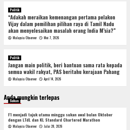
Politik
“Adakah meraikan kemenangan pertama pelakon
Vijay dalam pemilihan pilihan raya di Tamil Nadu
akan menyelesaikan masalah orang India M’sia?”
Malaysia Observer
Mei 7, 2026
Politik
Jangan main politik, beri bantuan sama rata kepada
semua wakil rakyat, PAS beritahu kerajaan Pahang
Malaysia Observer
April 14, 2026
Anda mungkin terlepas
Sukan
F1 menjadi tajuk utama minggu sukan awal bulan Oktober
dengan LTdL dan KL Standard Chartered Marathon
Malaysia Observer
Julai 28, 2026