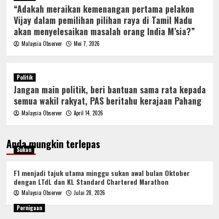
“Adakah meraikan kemenangan pertama pelakon
Vijay dalam pemilihan pilihan raya di Tamil Nadu
akan menyelesaikan masalah orang India M’sia?”
Malaysia Observer
Mei 7, 2026
Politik
Jangan main politik, beri bantuan sama rata kepada
semua wakil rakyat, PAS beritahu kerajaan Pahang
Malaysia Observer
April 14, 2026
Anda mungkin terlepas
Sukan
F1 menjadi tajuk utama minggu sukan awal bulan Oktober
dengan LTdL dan KL Standard Chartered Marathon
Malaysia Observer
Julai 28, 2026
Pernigaan