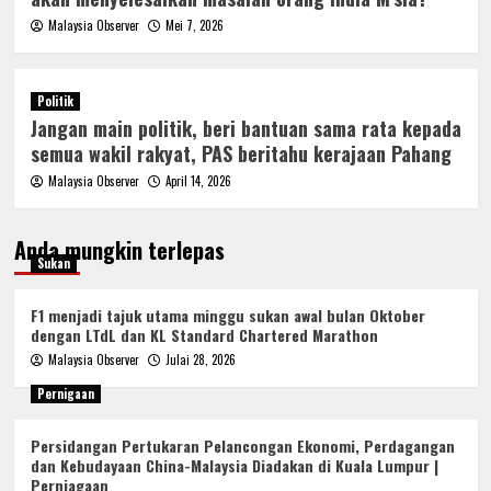
Malaysia Observer
Mei 7, 2026
Politik
Jangan main politik, beri bantuan sama rata kepada
semua wakil rakyat, PAS beritahu kerajaan Pahang
Malaysia Observer
April 14, 2026
Anda mungkin terlepas
Sukan
F1 menjadi tajuk utama minggu sukan awal bulan Oktober
dengan LTdL dan KL Standard Chartered Marathon
Malaysia Observer
Julai 28, 2026
Pernigaan
Persidangan Pertukaran Pelancongan Ekonomi, Perdagangan
dan Kebudayaan China-Malaysia Diadakan di Kuala Lumpur |
Perniagaan