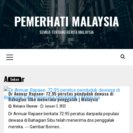
Skip
to
PEMERHATI MALAYSIA
content
SEMUA TENTANG BERITA MALAYSIA
Primary
Menu
Annuar
Sukan
Dr Annuar Rapaee: 72.95 peratus penduduk dewasa di
Bahagian Sibu menerima penggalak | Malaysia
Malaysia Observer
Januari 2, 2022
Dr Annuar Rapaee berkata 72.95 peratus daripada populasi
dewasa di Bahagian Sibu telah menerima dos penggalak
mereka. ― Gambar Borneo...