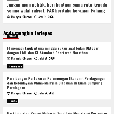
Jangan main politik, beri bantuan sama rata kepada
semua wakil rakyat, PAS beritahu kerajaan Pahang
Malaysia Observer
April 14, 2026
Anda mungkin terlepas
Sukan
F1 menjadi tajuk utama minggu sukan awal bulan Oktober
dengan LTdL dan KL Standard Chartered Marathon
Malaysia Observer
Julai 28, 2026
Pernigaan
Persidangan Pertukaran Pelancongan Ekonomi, Perdagangan
dan Kebudayaan China-Malaysia Diadakan di Kuala Lumpur |
Perniagaan
Malaysia Observer
Julai 24, 2026
Berita
Perkhidmatan Renrui Malaysia, Yang Lain Memeterai Perjanjian