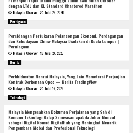
F1 menjadi tajuk utama minggu sukan awal bulan Oktober
dengan LTdL dan KL Standard Chartered Marathon
Malaysia Observer
Julai 28, 2026
Pernigaan
Persidangan Pertukaran Pelancongan Ekonomi, Perdagangan
dan Kebudayaan China-Malaysia Diadakan di Kuala Lumpur |
Perniagaan
Malaysia Observer
Julai 24, 2026
Berita
Perkhidmatan Renrui Malaysia, Yang Lain Memeterai Perjanjian
Kontrak Berkenaan Opco — Berita TradingView
Malaysia Observer
Julai 16, 2026
Teknologi
Malaysia Mengesahkan Dokumen Perjalanan yang Sah di
Komune Teknologi Balaji Srinivasan apabila Johor Muncul
sebagai Digital Nomad DigitalHub yang Meningkat Menarik
Pengembara Global dan Profesional Teknologi