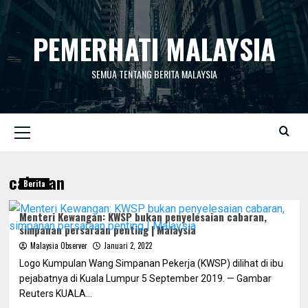
Skip
to
PEMERHATI MALAYSIA
content
SEMUA TENTANG BERITA MALAYSIA
Primary
Menu
cabaran
Berita
Menteri Kewangan: KWSP bukan penyelesaian cabaran,
simpanan persaraan penting | Malaysia
Malaysia Observer
Januari 2, 2022
Logo Kumpulan Wang Simpanan Pekerja (KWSP) dilihat di ibu
pejabatnya di Kuala Lumpur 5 September 2019. — Gambar
Reuters KUALA...