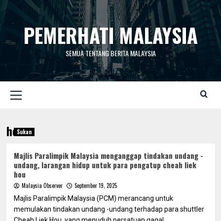
Skip
to
PEMERHATI MALAYSIA
content
SEMUA TENTANG BERITA MALAYSIA
Primary
Menu
hou
Sukan
Majlis Paralimpik Malaysia menganggap tindakan undang -
undang, larangan hidup untuk para pengatup cheah liek
hou
Malaysia Observer
September 19, 2025
Majlis Paralimpik Malaysia (PCM) merancang untuk
memulakan tindakan undang -undang terhadap para shuttler
Cheah Liek Hou, yang menuduh persatuan gagal...