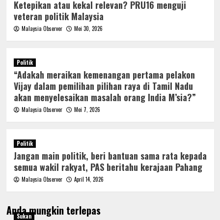
Ketepikan atau kekal relevan? PRU16 menguji
veteran politik Malaysia
Malaysia Observer
Mei 30, 2026
Politik
“Adakah meraikan kemenangan pertama pelakon
Vijay dalam pemilihan pilihan raya di Tamil Nadu
akan menyelesaikan masalah orang India M’sia?”
Malaysia Observer
Mei 7, 2026
Politik
Jangan main politik, beri bantuan sama rata kepada
semua wakil rakyat, PAS beritahu kerajaan Pahang
Malaysia Observer
April 14, 2026
Anda mungkin terlepas
Sukan