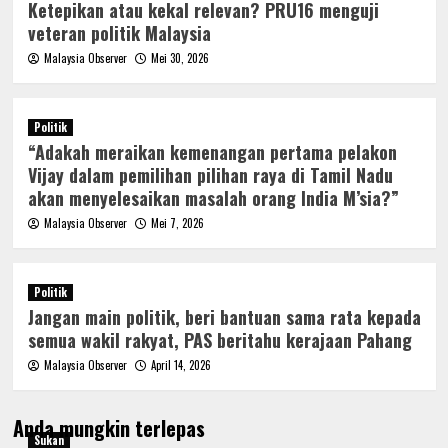
Ketepikan atau kekal relevan? PRU16 menguji
veteran politik Malaysia
Malaysia Observer
Mei 30, 2026
Politik
“Adakah meraikan kemenangan pertama pelakon
Vijay dalam pemilihan pilihan raya di Tamil Nadu
akan menyelesaikan masalah orang India M’sia?”
Malaysia Observer
Mei 7, 2026
Politik
Jangan main politik, beri bantuan sama rata kepada
semua wakil rakyat, PAS beritahu kerajaan Pahang
Malaysia Observer
April 14, 2026
Anda mungkin terlepas
Sukan