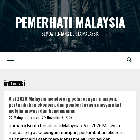
Skip
to
PEMERHATI MALAYSIA
content
SEMUA TENTANG BERITA MALAYSIA
Primary
Menu
inovasi
Berita
Visi 2026 Malaysia mendorong pelancongan mampan,
pertumbuhan ekonomi, dan pemberdayaan masyarakat
melalui inovasi dan kemampanan
Malaysia Observer
November 8, 2025
Rumah » Berita Perjalanan Malaysia » Visi 2026 Malaysia
mendorong pelancongan mampan, pertumbuhan ekonomi,
dan pemberdayaan masyarakat melalui inovasi dan...