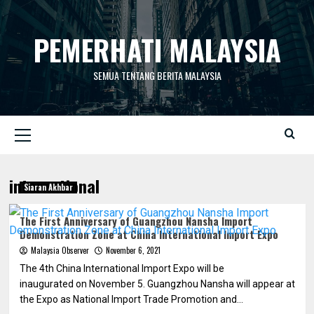
Skip
to
PEMERHATI MALAYSIA
content
SEMUA TENTANG BERITA MALAYSIA
Primary
Menu
international
Siaran Akhbar
The First Anniversary of Guangzhou Nansha Import
Demonstration Zone at China International Import Expo
Malaysia Observer
November 6, 2021
The 4th China International Import Expo will be
inaugurated on November 5. Guangzhou Nansha will appear at
the Expo as National Import Trade Promotion and...