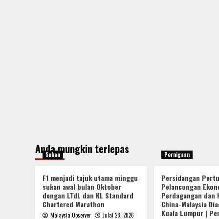
Anda mungkin terlepas
Sukan
Pernigaan
F1 menjadi tajuk utama minggu
Persidangan Pert
sukan awal bulan Oktober
Pelancongan Ekon
dengan LTdL dan KL Standard
Perdagangan dan 
Chartered Marathon
China-Malaysia Dia
Kuala Lumpur | Pe
Malaysia Observer
Julai 28, 2026