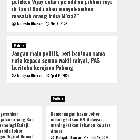
pelakon Vijay dalam pemilihan pilihan raya
di Tamil Nadu akan menyelesaikan
masalah orang India M’sia?”
Malaysia Observer
Mei 7, 2026
Politik
Jangan main politik, beri bantuan sama
rata kepada semua wakil rakyat, PAS
beritahu kerajaan Pahang
Malaysia Observer
April 14, 2026
Politik
ngesahkan
Kemenangan besar Johor
jalanan yang Sah
meningkatkan BN Malaysia,
knologi Balaji
meningkatkan tekanan ke atas
pabila Johor
Anwar
gai Digital Nomad
Malaysia Observer
Julai 15, 2026