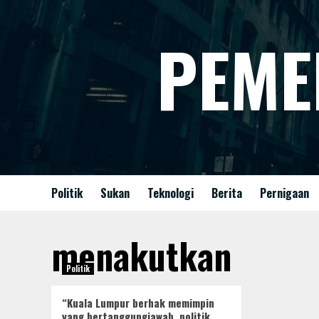
Skip
to
PEME
content
Politik
Sukan
Teknologi
Berita
Pernigaan
menakutkan
Politik
“Kuala Lumpur berhak memimpin
yang bertanggungjawab, politik