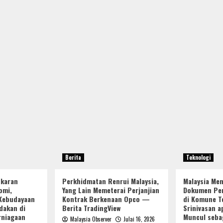
Berita
Teknologi
ukaran
Perkhidmatan Renrui Malaysia,
Malaysia Me
omi,
Yang Lain Memeterai Perjanjian
Dokumen Per
Kebudayaan
Kontrak Berkenaan Opco —
di Komune Te
dakan di
Berita TradingView
Srinivasan a
rniagaan
Muncul seba
Malaysia Observer
Julai 16, 2026