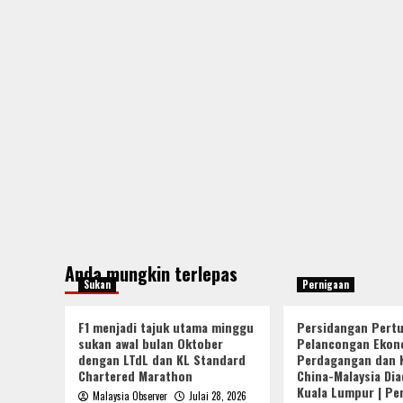
Anda mungkin terlepas
Sukan
Pernigaan
F1 menjadi tajuk utama minggu
Persidangan Pert
sukan awal bulan Oktober
Pelancongan Ekon
dengan LTdL dan KL Standard
Perdagangan dan 
Chartered Marathon
China-Malaysia Dia
Kuala Lumpur | Pe
Malaysia Observer
Julai 28, 2026