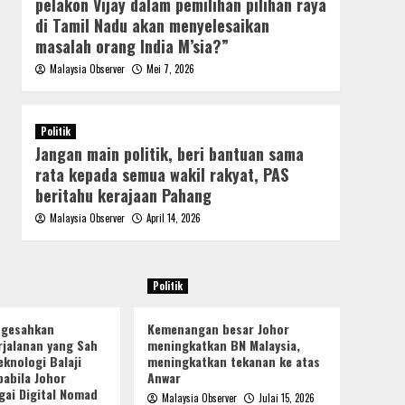
pelakon Vijay dalam pemilihan pilihan raya
di Tamil Nadu akan menyelesaikan
masalah orang India M’sia?”
Malaysia Observer
Mei 7, 2026
Politik
Jangan main politik, beri bantuan sama
rata kepada semua wakil rakyat, PAS
beritahu kerajaan Pahang
Malaysia Observer
April 14, 2026
Politik
ngesahkan
Kemenangan besar Johor
jalanan yang Sah
meningkatkan BN Malaysia,
knologi Balaji
meningkatkan tekanan ke atas
pabila Johor
Anwar
gai Digital Nomad
Malaysia Observer
Julai 15, 2026