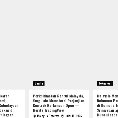
Berita
Teknologi
ukaran
Perkhidmatan Renrui Malaysia,
Malaysia Me
omi,
Yang Lain Memeterai Perjanjian
Dokumen Per
Kebudayaan
Kontrak Berkenaan Opco —
di Komune Te
dakan di
Berita TradingView
Srinivasan a
rniagaan
Muncul seba
Malaysia Observer
Julai 16, 2026