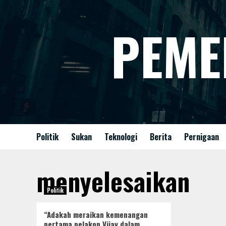
Skip
to
PEME
content
Politik
Sukan
Teknologi
Berita
Pernigaan
menyelesaikan
Politik
“Adakah meraikan kemenangan
pertama pelakon Vijay dalam