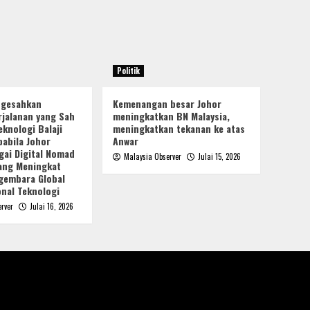
Politik
ngesahkan
Kemenangan besar Johor
jalanan yang Sah
meningkatkan BN Malaysia,
knologi Balaji
meningkatkan tekanan ke atas
pabila Johor
Anwar
gai Digital Nomad
Malaysia Observer
Julai 15, 2026
yang Meningkat
gembara Global
nal Teknologi
rver
Julai 16, 2026