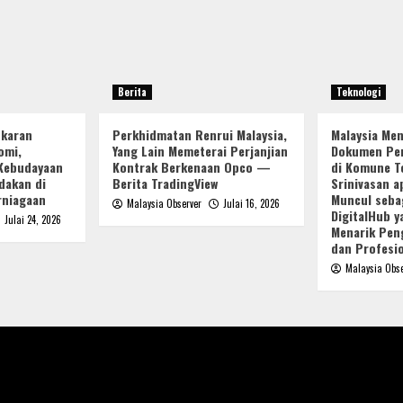
Berita
Teknologi
ukaran
Perkhidmatan Renrui Malaysia,
Malaysia Me
omi,
Yang Lain Memeterai Perjanjian
Dokumen Per
Kebudayaan
Kontrak Berkenaan Opco —
di Komune Te
dakan di
Berita TradingView
Srinivasan a
rniagaan
Muncul seba
Malaysia Observer
Julai 16, 2026
DigitalHub 
Julai 24, 2026
Menarik Pen
dan Profesio
Malaysia Obse