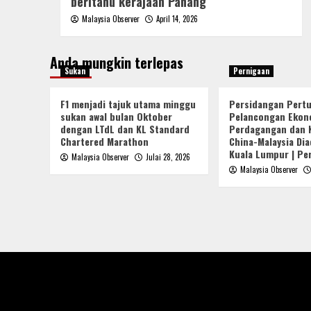
beritahu kerajaan Pahang
Malaysia Observer
April 14, 2026
Anda mungkin terlepas
Sukan
Pernigaan
F1 menjadi tajuk utama minggu
Persidangan Pert
sukan awal bulan Oktober
Pelancongan Ekon
dengan LTdL dan KL Standard
Perdagangan dan 
Chartered Marathon
China-Malaysia Dia
Kuala Lumpur | Pe
Malaysia Observer
Julai 28, 2026
Malaysia Observer