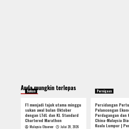
Anda mungkin terlepas
Sukan
Pernigaan
F1 menjadi tajuk utama minggu
Persidangan Pert
sukan awal bulan Oktober
Pelancongan Ekon
dengan LTdL dan KL Standard
Perdagangan dan 
Chartered Marathon
China-Malaysia Dia
Kuala Lumpur | Pe
Malaysia Observer
Julai 28, 2026