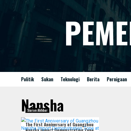
Skip
to
PEME
content
Politik
Sukan
Teknologi
Berita
Pernigaan
Nansha
Siaran Akhbar
The First Anniversary of Guangzhou
Nansha Import Demonstration Zone