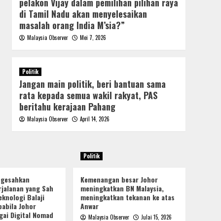
pelakon Vijay dalam pemilihan pilihan raya
di Tamil Nadu akan menyelesaikan
masalah orang India M’sia?”
Malaysia Observer
Mei 7, 2026
Politik
Jangan main politik, beri bantuan sama
rata kepada semua wakil rakyat, PAS
beritahu kerajaan Pahang
Malaysia Observer
April 14, 2026
Politik
ngesahkan
Kemenangan besar Johor
jalanan yang Sah
meningkatkan BN Malaysia,
knologi Balaji
meningkatkan tekanan ke atas
pabila Johor
Anwar
gai Digital Nomad
Malaysia Observer
Julai 15, 2026