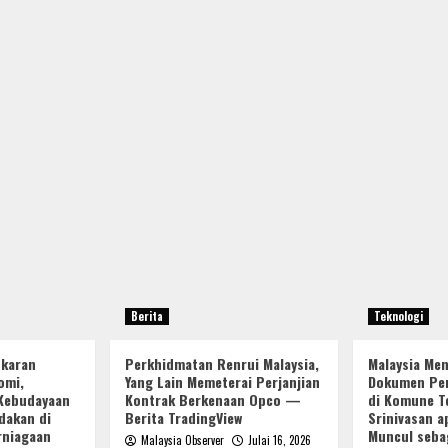
Berita
Teknologi
ukaran
Perkhidmatan Renrui Malaysia,
Malaysia Me
omi,
Yang Lain Memeterai Perjanjian
Dokumen Per
Kebudayaan
Kontrak Berkenaan Opco —
di Komune Te
dakan di
Berita TradingView
Srinivasan a
rniagaan
Muncul seba
Malaysia Observer
Julai 16, 2026