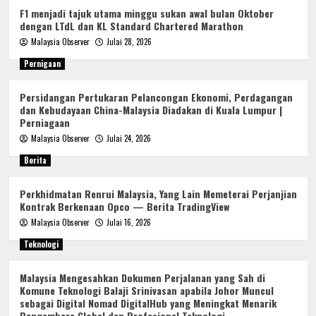
F1 menjadi tajuk utama minggu sukan awal bulan Oktober
dengan LTdL dan KL Standard Chartered Marathon
Malaysia Observer
Julai 28, 2026
Pernigaan
Persidangan Pertukaran Pelancongan Ekonomi, Perdagangan
dan Kebudayaan China-Malaysia Diadakan di Kuala Lumpur |
Perniagaan
Malaysia Observer
Julai 24, 2026
Berita
Perkhidmatan Renrui Malaysia, Yang Lain Memeterai Perjanjian
Kontrak Berkenaan Opco — Berita TradingView
Malaysia Observer
Julai 16, 2026
Teknologi
Malaysia Mengesahkan Dokumen Perjalanan yang Sah di
Komune Teknologi Balaji Srinivasan apabila Johor Muncul
sebagai Digital Nomad DigitalHub yang Meningkat Menarik
Pengembara Global dan Profesional Teknologi