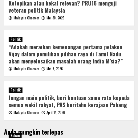
Ketepikan atau kekal relevan? PRU16 menguji
veteran politik Malaysia
Malaysia Observer
Mei 30, 2026
Politik
“Adakah meraikan kemenangan pertama pelakon
Vijay dalam pemilihan pilihan raya di Tamil Nadu
akan menyelesaikan masalah orang India M’sia?”
Malaysia Observer
Mei 7, 2026
Politik
Jangan main politik, beri bantuan sama rata kepada
semua wakil rakyat, PAS beritahu kerajaan Pahang
Malaysia Observer
April 14, 2026
Anda mungkin terlepas
Sukan