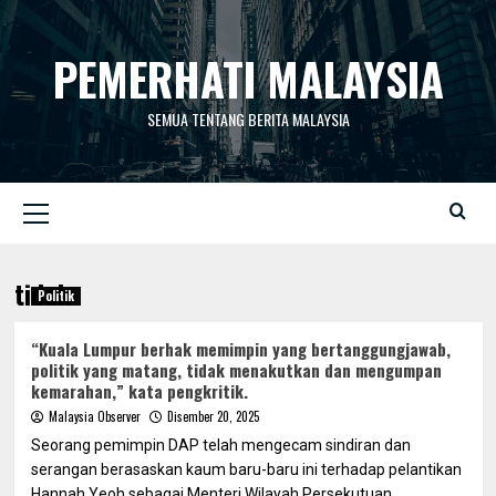
Skip
to
PEMERHATI MALAYSIA
content
SEMUA TENTANG BERITA MALAYSIA
Primary
Menu
tidak
Politik
“Kuala Lumpur berhak memimpin yang bertanggungjawab,
politik yang matang, tidak menakutkan dan mengumpan
kemarahan,” kata pengkritik.
Malaysia Observer
Disember 20, 2025
Seorang pemimpin DAP telah mengecam sindiran dan
serangan berasaskan kaum baru-baru ini terhadap pelantikan
Hannah Yeoh sebagai Menteri Wilayah Persekutuan,...