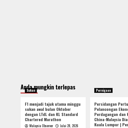
Anda mungkin terlepas
Sukan
Pernigaan
F1 menjadi tajuk utama minggu
Persidangan Pert
sukan awal bulan Oktober
Pelancongan Ekon
dengan LTdL dan KL Standard
Perdagangan dan 
Chartered Marathon
China-Malaysia Dia
Kuala Lumpur | Pe
Malaysia Observer
Julai 28, 2026