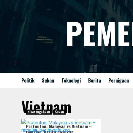
Skip
to
PEME
content
Politik
Sukan
Teknologi
Berita
Pernigaan
Vietnam
diketengahkan
Sukan
Pratonton: Malaysia vs Vietnam –
ramalan, berita pasukan