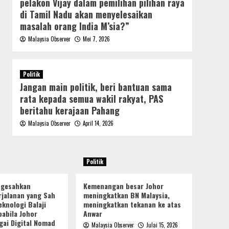
pelakon Vijay dalam pemilihan pilihan raya
di Tamil Nadu akan menyelesaikan
masalah orang India M’sia?”
Malaysia Observer
Mei 7, 2026
Politik
Jangan main politik, beri bantuan sama
rata kepada semua wakil rakyat, PAS
beritahu kerajaan Pahang
Malaysia Observer
April 14, 2026
Politik
ngesahkan
Kemenangan besar Johor
jalanan yang Sah
meningkatkan BN Malaysia,
knologi Balaji
meningkatkan tekanan ke atas
pabila Johor
Anwar
gai Digital Nomad
Malaysia Observer
Julai 15, 2026