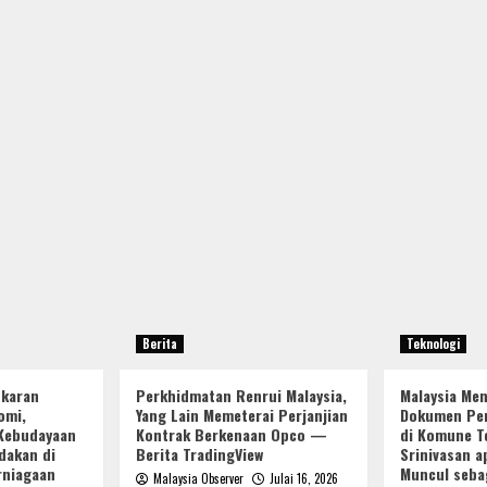
Berita
Teknologi
ukaran
Perkhidmatan Renrui Malaysia,
Malaysia Me
omi,
Yang Lain Memeterai Perjanjian
Dokumen Per
Kebudayaan
Kontrak Berkenaan Opco —
di Komune Te
dakan di
Berita TradingView
Srinivasan a
rniagaan
Muncul seba
Malaysia Observer
Julai 16, 2026