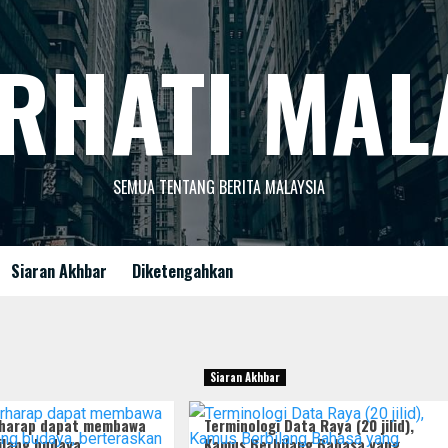
RHATI MAL
SEMUA TENTANG BERITA MALAYSIA
Siaran Akhbar
Diketengahkan
Siaran Akhbar
rharap dapat membawa
Terminologi Data Raya (20 jilid),
bilang budaya,
Kamus Berbilang Bahasa yang