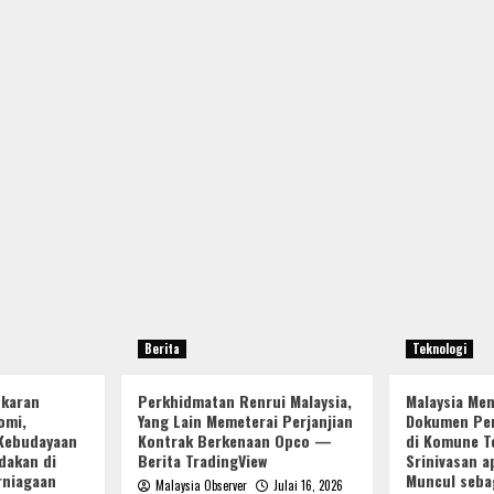
Berita
Teknologi
ukaran
Perkhidmatan Renrui Malaysia,
Malaysia Me
omi,
Yang Lain Memeterai Perjanjian
Dokumen Per
Kebudayaan
Kontrak Berkenaan Opco —
di Komune Te
dakan di
Berita TradingView
Srinivasan a
rniagaan
Muncul seba
Malaysia Observer
Julai 16, 2026