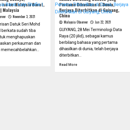
 isu ke Malaysia Barat,
Pertama Dihasilkan di Dunia,
 | Malaysia
Berjaya Diterbitkan di Guiyang,
China
erver
November 3, 2021
Malaysia Observer
Jun 22, 2021
risan Datuk Seri Mohd
GUIYANG, 28 Mei Terminologi Data
 berkata sudah tiba
Raya (20 jilid), sebagai kamus
tuk menghapuskan
berbilang bahasa yang pertama
teraskan perkauman dan
dihasilkan di dunia, telah berjaya
 memecahbelahkan...
diterbitkan...
Read More