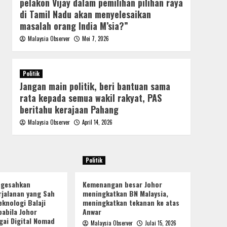
pelakon Vijay dalam pemilihan pilihan raya
di Tamil Nadu akan menyelesaikan
masalah orang India M’sia?”
Malaysia Observer
Mei 7, 2026
Politik
Jangan main politik, beri bantuan sama
rata kepada semua wakil rakyat, PAS
beritahu kerajaan Pahang
Malaysia Observer
April 14, 2026
Politik
ngesahkan
Kemenangan besar Johor
jalanan yang Sah
meningkatkan BN Malaysia,
knologi Balaji
meningkatkan tekanan ke atas
pabila Johor
Anwar
gai Digital Nomad
Malaysia Observer
Julai 15, 2026