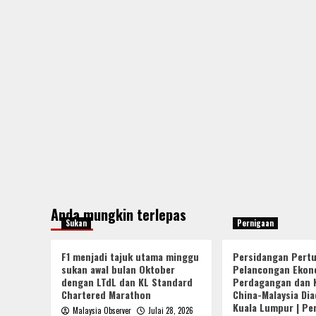
Anda mungkin terlepas
Sukan
Pernigaan
F1 menjadi tajuk utama minggu
Persidangan Pert
sukan awal bulan Oktober
Pelancongan Ekon
dengan LTdL dan KL Standard
Perdagangan dan 
Chartered Marathon
China-Malaysia Dia
Kuala Lumpur | Pe
Malaysia Observer
Julai 28, 2026