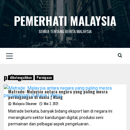
Skip
to
PEMERHATI MALAYSIA
content
SEMUA TENTANG BERITA MALAYSIA
Primary
Menu
paling
diketengahkan
Pernigaan
Matrade: Malaysia antara negara yang paling mesra
perdagangan di dunia | Wang
Malaysia Observer
Mei 3, 2021
Matrade berkata, banyak bidang eksport lain di negara ini
merangkumi sektor kandungan digital, produksi seni
permainan dan pelbagai aspek pengeluaran...