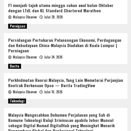
F1 menjadi tajuk utama minggu sukan awal bulan Oktober
dengan LTdL dan KL Standard Chartered Marathon
Malaysia Observer
Julai 28, 2026
Pernigaan
Persidangan Pertukaran Pelancongan Ekonomi, Perdagangan
dan Kebudayaan China-Malaysia Diadakan di Kuala Lumpur |
Perniagaan
Malaysia Observer
Julai 24, 2026
Berita
Perkhidmatan Renrui Malaysia, Yang Lain Memeterai Perjanjian
Kontrak Berkenaan Opco — Berita TradingView
Malaysia Observer
Julai 16, 2026
Teknologi
Malaysia Mengesahkan Dokumen Perjalanan yang Sah di
Komune Teknologi Balaji Srinivasan apabila Johor Muncul
sebagai Digital Nomad DigitalHub yang Meningkat Menarik
Pengembara Global dan Profesional Teknologi